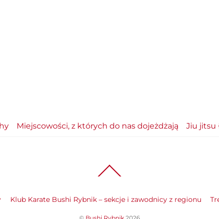
chy
Miejscowości, z których do nas dojeżdżają
Jiu jits
Back
To
Top
y
Klub Karate Bushi Rybnik – sekcje i zawodnicy z regionu
Tr
©
Bushi Rybnik
2026