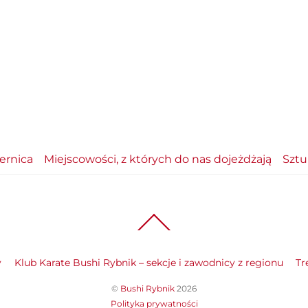
zernica
Miejscowości, z których do nas dojeżdżają
Sztu
Back
To
Top
y
Klub Karate Bushi Rybnik – sekcje i zawodnicy z regionu
Tr
©
Bushi Rybnik
2026
Polityka prywatności