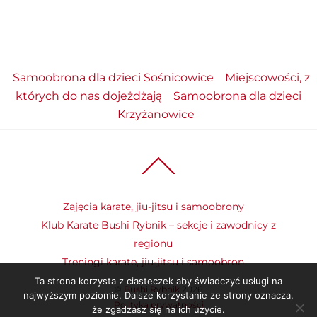
Samoobrona dla dzieci Sośnicowice
Miejscowości, z
których do nas dojeżdżają
Samoobrona dla dzieci
Krzyżanowice
Back
To
Top
Zajęcia karate, jiu-jitsu i samoobrony
Klub Karate Bushi Rybnik – sekcje i zawodnicy z
regionu
Treningi karate, jiu-jitsu i samoobron
Ta strona korzysta z ciasteczek aby świadczyć usługi na
©
Bushi Rybnik
2026
najwyższym poziomie. Dalsze korzystanie ze strony oznacza,
Polityka prywatności
że zgadzasz się na ich użycie.