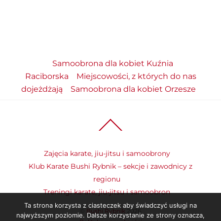
Samoobrona dla kobiet Kuźnia
Raciborska
Miejscowości, z których do nas
dojeżdżają
Samoobrona dla kobiet Orzesze
Back
To
Top
Zajęcia karate, jiu-jitsu i samoobrony
Klub Karate Bushi Rybnik – sekcje i zawodnicy z
regionu
Treningi karate, jiu-jitsu i samoobron
Ta strona korzysta z ciasteczek aby świadczyć usługi na
©
Bushi Rybnik
2026
najwyższym poziomie. Dalsze korzystanie ze strony oznacza,