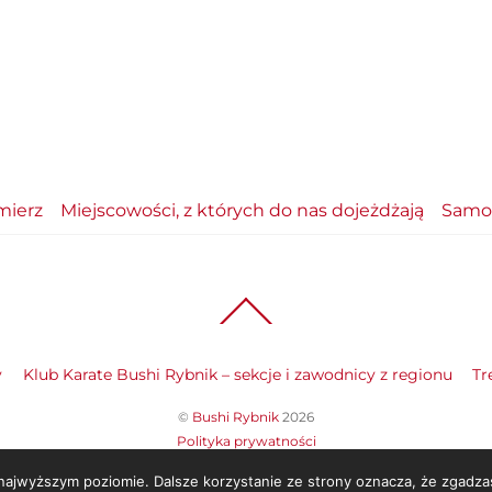
mierz
Miejscowości, z których do nas dojeżdżają
Samoo
Back
To
Top
y
Klub Karate Bushi Rybnik – sekcje i zawodnicy z regionu
Tr
©
Bushi Rybnik
2026
Polityka prywatności
 najwyższym poziomie. Dalsze korzystanie ze strony oznacza, że zgadzas