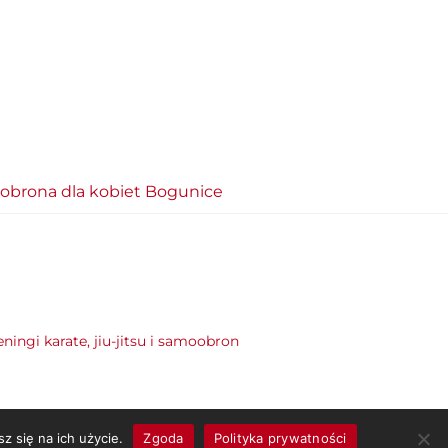
brona dla kobiet Bogunice
eningi karate, jiu-jitsu i samoobron
z się na ich użycie.
Zgoda
Polityka prywatności