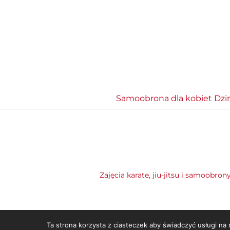
Samoobrona dla kobiet Dzi
Zajęcia karate, jiu-jitsu i samoobron
Ta strona korzysta z ciasteczek aby świadczyć usługi na