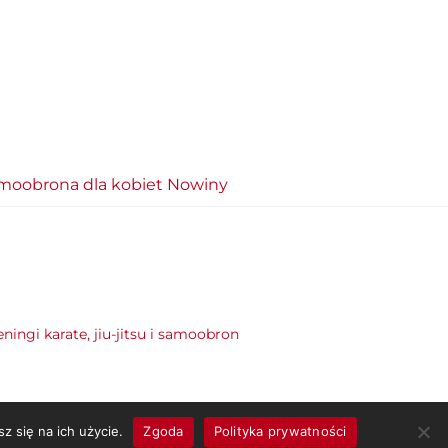
moobrona dla kobiet Nowiny
eningi karate, jiu-jitsu i samoobron
z się na ich użycie.
Zgoda
Polityka prywatności