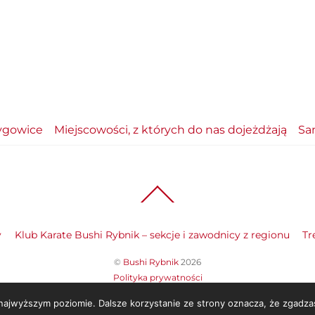
ygowice
Miejscowości, z których do nas dojeżdżają
Sa
Back
To
Top
y
Klub Karate Bushi Rybnik – sekcje i zawodnicy z regionu
Tr
©
Bushi Rybnik
2026
Polityka prywatności
 najwyższym poziomie. Dalsze korzystanie ze strony oznacza, że zgadzas