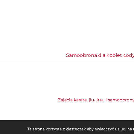
Samoobrona dla kobiet Łod
Zajęcia karate, jiu-jitsu i samoobron
Ta strona korzysta z ciasteczek aby świadczyć usługi na