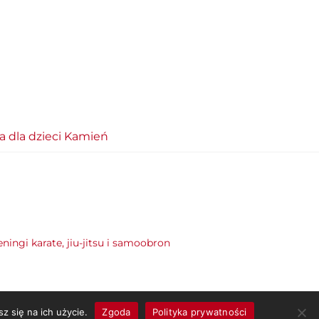
ia dla dzieci Kamień
eningi karate, jiu-jitsu i samoobron
z się na ich użycie.
Zgoda
Polityka prywatności