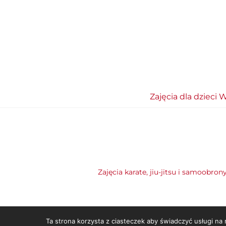
Zajęcia dla dzieci W
Zajęcia karate, jiu-jitsu i samoobron
Ta strona korzysta z ciasteczek aby świadczyć usługi na