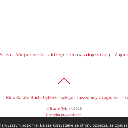
ilcza
Miejscowości, z których do nas dojeżdżają
Zajęc
Back
To
Top
y
Klub Karate Bushi Rybnik – sekcje i zawodnicy z regionu
Tr
©
Bushi Rybnik
2026
Polityka prywatności
 najwyższym poziomie. Dalsze korzystanie ze strony oznacza, że zgadzas