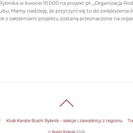
Rybnika w kwocie 10.000 na projekt pt. „Organizacja Rod
ubu. Mamy nadzieję, że przyczyni się to do zwiększenia il
e z założeniami projektu zostaną przeznaczone na organ
Back
To
Top
y
Klub Karate Bushi Rybnik – sekcje i zawodnicy z regionu
Tr
©
Bushi Rybnik
2026